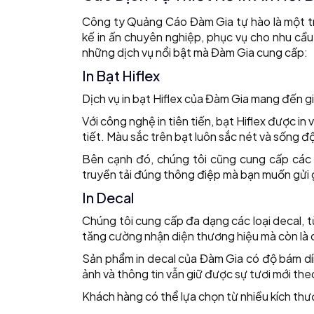
Công ty Quảng Cáo Đàm Gia tự hào là một tr
kế in ấn chuyên nghiệp, phục vụ cho nhu cầ
những dịch vụ nổi bật mà Đàm Gia cung cấp:
In Bạt Hiflex
Dịch vụ in bạt Hiflex của Đàm Gia mang đến g
Với công nghệ in tiên tiến, bạt Hiflex được i
tiết. Màu sắc trên bạt luôn sắc nét và sống đ
Bên cạnh đó, chúng tôi cũng cung cấp các g
truyền tải đúng thông điệp mà bạn muốn gửi
In Decal
Chúng tôi cung cấp đa dạng các loại decal, t
tăng cường nhận diện thương hiệu mà còn là
Sản phẩm in decal của Đàm Gia có độ bám dí
ảnh và thông tin vẫn giữ được sự tươi mới the
Khách hàng có thể lựa chọn từ nhiều kích thư