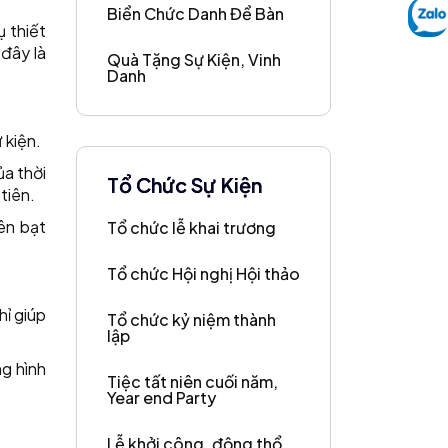
Biển Chức Danh Để Bàn
 thiết
đây là
Quà Tặng Sự Kiện, Vinh
Danh
 kiện.
ủa thời
Tổ Chức Sự Kiện
 tiên.
ên bạt
Tổ chức lễ khai trương
Tổ chức Hội nghị Hội thảo
hỉ giúp
Tổ chức kỷ niệm thành
lập
g hình
Tiệc tất niên cuối năm,
Year end Party
Lễ khởi công, động thổ