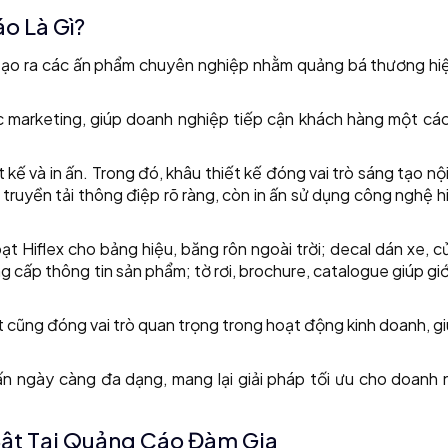
o Là Gì?
nh tạo ra các ấn phẩm chuyên nghiệp nhằm quảng bá thương hi
c marketing, giúp doanh nghiệp tiếp cận khách hàng một các
 kế và in ấn. Trong đó, khâu thiết kế đóng vai trò sáng tạo nộ
ruyền tải thông điệp rõ ràng, còn in ấn sử dụng công nghệ h
Hiflex cho bảng hiệu, băng rôn ngoài trời; decal dán xe, c
 cấp thông tin sản phẩm; tờ rơi, brochure, catalogue giúp giớ
sit cũng đóng vai trò quan trọng trong hoạt động kinh doanh, g
 ấn ngày càng đa dạng, mang lại giải pháp tối ưu cho doanh
 Bật Tại Quảng Cáo Đàm Gia