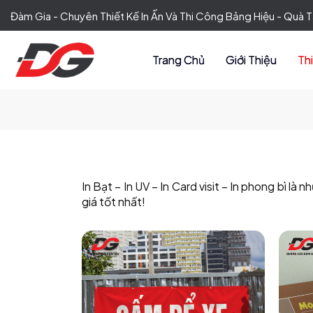
Đàm Gia - Chuyên Thiết Kế In Ấn Và Thi Công Bảng Hiệu - Quà
Trang Chủ
Giới Thiệu
Th
In Bạt – In UV – In Card visit – In phong bì 
giá tốt nhất!