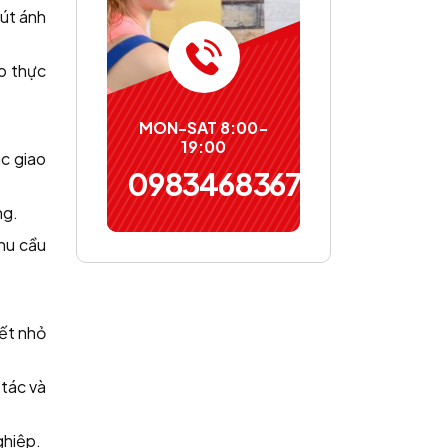
hút ánh
o thực
MON-SAT 8:00-
19:00
ác giao
0983468367
ng.
hu cầu
iết nhỏ
 tác và
ghiệp.