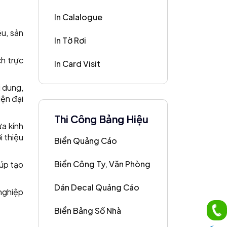
In Calalogue
ệu, sản
In Tờ Rơi
h trực
In Card Visit
i dung,
iện đại
Thi Công Bảng Hiệu
ửa kính
i thiệu
Biển Quảng Cáo
Biển Công Ty, Văn Phòng
iúp tạo
Dán Decal Quảng Cáo
 nghiệp
Biển Bảng Số Nhà