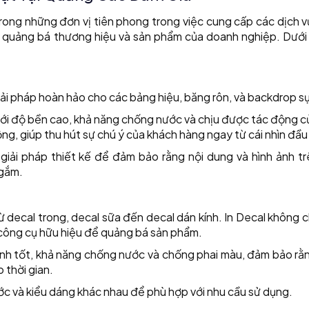
ong những đơn vị tiên phong trong việc cung cấp các dịch vụ
u quảng bá thương hiệu và sản phẩm của doanh nghiệp. Dưới 
iải pháp hoàn hảo cho các bảng hiệu, băng rôn, và backdrop sự
n với độ bền cao, khả năng chống nước và chịu được tác động c
ộng, giúp thu hút sự chú ý của khách hàng ngay từ cái nhìn đầu
iải pháp thiết kế để đảm bảo rằng nội dung và hình ảnh tr
 gắm.
ừ decal trong, decal sữa đến decal dán kính. In Decal không c
 công cụ hữu hiệu để quảng bá sản phẩm.
nh tốt, khả năng chống nước và chống phai màu, đảm bảo rằn
o thời gian.
ớc và kiểu dáng khác nhau để phù hợp với nhu cầu sử dụng.