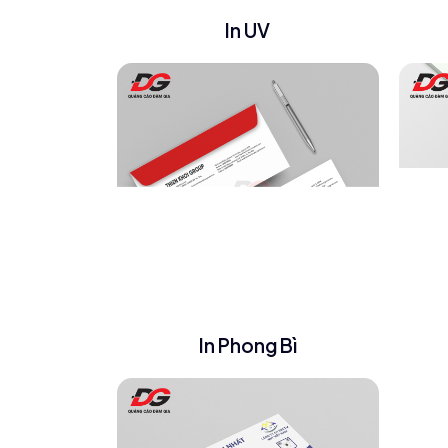
In UV
In Phong Bì