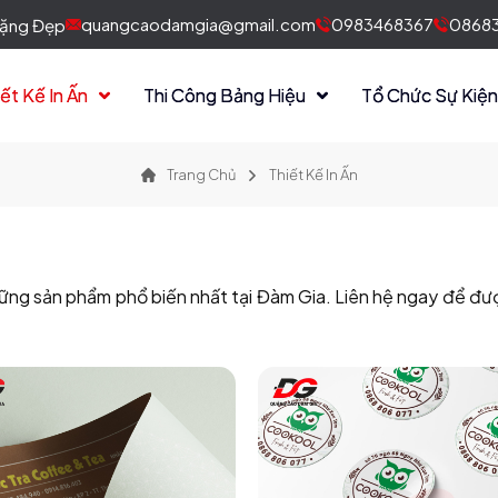
quangcaodamgia@gmail.com
0983468367
08683
 Tặng Đẹp
iết Kế In Ấn
Thi Công Bảng Hiệu
Tổ Chức Sự Kiệ
Trang Chủ
Thiết Kế In Ấn
là những sản phẩm phổ biến nhất tại Đàm Gia. Liên hệ ngay để đ