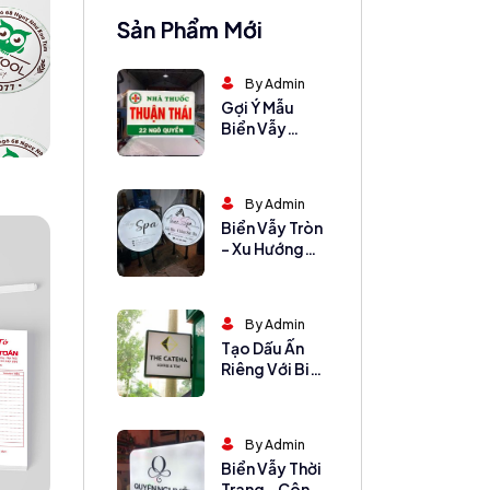
Sản Phẩm Mới
By Admin
Gợi Ý Mẫu
Biển Vẫy
Quầy Thuốc
Tây Đẹp, Đơn
Giản Mà Hiệu
By Admin
Quả
Biển Vẫy Tròn
– Xu Hướng
Thiết Kế
Không Bao
Giờ Lỗi Mốt
By Admin
Tạo Dấu Ấn
Riêng Với Biển
Vẫy Vuông Ấn
Tượng
By Admin
Biển Vẫy Thời
Trang – Công