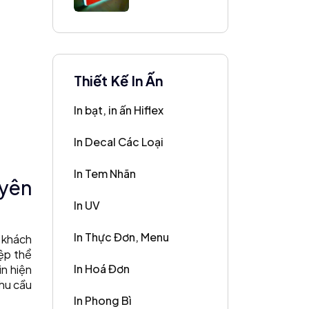
Biển Vẫy Hộp
Đèn Bắt Mắt
Thiết Kế In Ấn
In bạt, in ấn Hiflex
In Decal Các Loại
In Tem Nhãn
uyên
In UV
In Thực Đơn, Menu
t khách
ệp thể
In Hoá Đơn
in hiện
nhu cầu
In Phong Bì