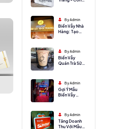
Cụ Hút Khách
Không Thể
Thiếu
By Admin
Biển Vẫy Nhà
Hàng: Tạo
Nhận Diện Ấn
Tượng, Hút
Khách
By Admin
Biển Vẫy
Quán Trà Sữa
Cho Mọi
Phong Cách
By Admin
Gợi Ý Mẫu
Biển Vẫy
Karaoke Hút
Khách Từ Xa
By Admin
Tăng Doanh
Thu Với Mẫu