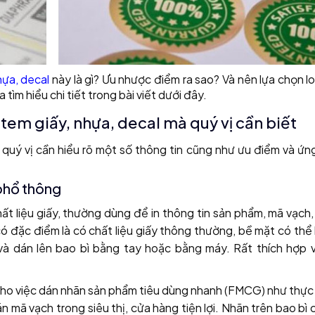
hựa, decal
này là gì? Ưu nhược điểm ra sao? Và nên lựa chọn l
m hiểu chi tiết trong bài viết dưới đây.
em giấy, nhựa, decal mà quý vị cần biết
l, quý vị cần hiểu rõ một số thông tin cũng như ưu điểm và ứ
 phổ thông
hất liệu giấy, thường dùng để in thông tin sản phẩm, mã vạch,
 đặc điểm là có chất liệu giấy thông thường, bề mặt có thể 
 và dán lên bao bì bằng tay hoặc bằng máy. Rất thích hợp v
ho việc dán nhãn sản phẩm tiêu dùng nhanh (FMCG) như thực
 mã vạch trong siêu thị, cửa hàng tiện lợi. Nhãn trên bao bì 