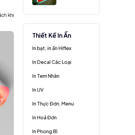
Biển Vẫy Hộp
Đèn Bắt Mắt
ách khi
Thiết Kế In Ấn
In bạt, in ấn Hiflex
In Decal Các Loại
In Tem Nhãn
In UV
In Thực Đơn, Menu
In Hoá Đơn
In Phong Bì