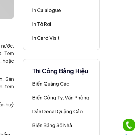
In Calalogue
In Tờ Rơi
In Card Visit
 nước,
ờ. Tem
, hoặc
Thi Công Bảng Hiệu
n. Sản
Biển Quảng Cáo
h, tem
Biển Công Ty, Văn Phòng
hân huỷ
Dán Decal Quảng Cáo
Biển Bảng Số Nhà
 phẩm –