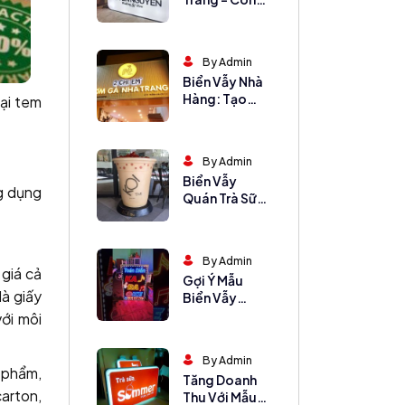
Cụ Hút Khách
Không Thể
Thiếu
By Admin
Biển Vẫy Nhà
Hàng: Tạo
oại tem
Nhận Diện Ấn
Tượng, Hút
Khách
By Admin
Biển Vẫy
ng dụng
Quán Trà Sữa
Cho Mọi
Phong Cách
By Admin
 giá cả
Gợi Ý Mẫu
là giấy
Biển Vẫy
Karaoke Hút
ới môi
Khách Từ Xa
By Admin
 phẩm,
Tăng Doanh
carton,
Thu Với Mẫu