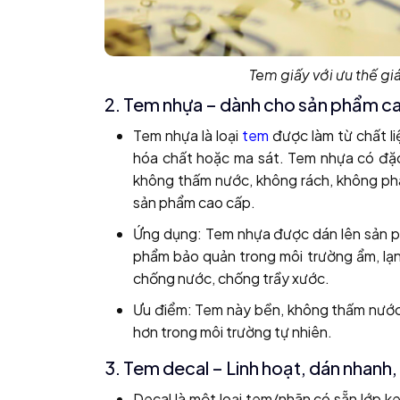
Tem giấy với ưu thế gi
2. Tem nhựa – dành cho sản phẩm c
Tem nhựa là loại
tem
được làm từ chất l
hóa chất hoặc ma sát. Tem nhựa có đặc
không thấm nước, không rách, không ph
sản phẩm cao cấp.
Ứng dụng: Tem nhựa được dán lên sản ph
phẩm bảo quản trong môi trường ẩm, lạ
chống nước, chống trầy xước.
Ưu điểm: Tem này bền, không thấm nước, 
hơn trong môi trường tự nhiên.
3. Tem decal – Linh hoạt, dán nhanh
Decal là một loại tem/nhãn có sẵn lớp ke