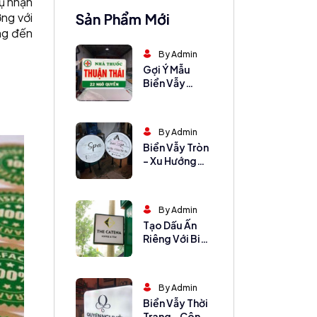
cụ nhận
ợng với
Sản Phẩm Mới
ng đến
By Admin
Gợi Ý Mẫu
Biển Vẫy
Quầy Thuốc
Tây Đẹp, Đơn
Giản Mà Hiệu
By Admin
Quả
Biển Vẫy Tròn
– Xu Hướng
Thiết Kế
Không Bao
Giờ Lỗi Mốt
By Admin
Tạo Dấu Ấn
Riêng Với Biển
Vẫy Vuông Ấn
Tượng
By Admin
Biển Vẫy Thời
Trang – Công