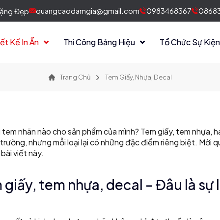
quangcaodamgia@gmail.com
0983468367
08683
 Tặng Đẹp
iết Kế In Ấn
Thi Công Bảng Hiệu
Tổ Chức Sự Kiệ
Trang Chủ
Tem Giấy, Nhựa, Decal
i tem nhãn nào cho sản phẩm của mình? Tem giấy, tem nhựa, h
trường, nhưng mỗi loại lại có những đặc điểm riêng biệt. Mời q
ài viết này.
 giấy, tem nhựa, decal – Đâu là sự 