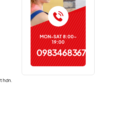
MON-SAT 8:00-
19:00
0983468367
t hơn.