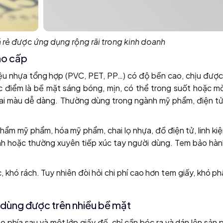
á rẻ được ứng dụng rộng rãi trong kinh doanh
ao cấp
iệu nhựa tổng hợp (PVC, PET, PP…) có độ bền cao, chịu được
 điểm là bề mặt sáng bóng, mịn, có thể trong suốt hoặc m
ai màu dễ dàng. Thường dùng trong ngành mỹ phẩm, điện tử
ẩm mỹ phẩm, hóa mỹ phẩm, chai lọ nhựa, đồ điện tử, linh kiệ
nh hoặc thường xuyên tiếp xúc tay người dùng. Tem bảo hàn
khó rách. Tuy nhiên đòi hỏi chi phí cao hơn tem giấy, khó p
, dùng được trên nhiều bề mặt
o phía sau và một lớp giấy đế, chỉ cần bóc ra và dán lên sản