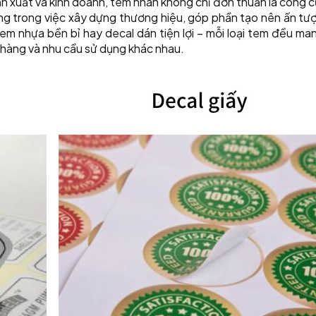
ản xuất và kinh doanh, tem nhãn không chỉ đơn thuần là công 
ng trong việc xây dựng thương hiệu, góp phần tạo nên ấn tư
em nhựa bền bỉ hay decal dán tiện lợi – mỗi loại tem đều ma
 hàng và nhu cầu sử dụng khác nhau.