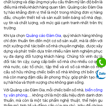
chất lượng và đáp ứng mọi yêu cầu thẩm mỹ lẫn độ bền là
điều mà nhiều khách hàng quan tâm. Quảng cáo Đàm Gia
tự hào khẳng định vị thế là một trong những đơn vị hàng
đầu, chuyên thiết kế và sản xuất biển bảng số nhà đẹp,
uy tín và chất lượng, với mức giá cạnh tranh nhất trên thị
trường.
Khi lựa chọn
Quảng cáo Đàm Gia
, quý khách hàng không
chỉ đơn thuần tìm đến một cơ sở sản xuất, mà là đến với
một xưởng chế tác biển số nhà chuyên nghiệp, được xây
dựng và phát triển dựa trên nhiều năm kinh nghiệm phục
vụ đa dạng đối tượng khách hàng. Chúng tôi vinh dự là
đối tác tin cậy, cung cấp biển số nhà cho nhiều cơ quan
nhà nước, các tổ chức, tập thể và vô số cá nhân có nhu
cầu sở hữu những chiếc biển số nhà không chỉ bền đẹp
mà còn mang đậm dấu ấn phong thủy, góp phần tạo nên
sự hài hòa và thịnh vượng cho không gian sống.
Với Quảng cáo Đàm Gia, mỗi chiếc biển số nhà,
biển công
ty, văn phòng
,... không chỉ là một dấu hiệu định danh đơn
thuần, mà còn là một tác phẩm nghệ thuật, thể hiện gu
thẩm mỹ tinh tế và đẳng cấp của gia chủ. Hãy để chúng