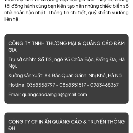
tôi đồng hành cùng bạn kiến tạo nên những chiếc biển số
nhà hoàn hảo nhất. Thông tin chi tiết, quý khách vui lòng
liên hệ:
CÔNG TY TNHH THƯƠNG MẠI & QUẢNG CÁO ĐÀM
GIA
Trụ sở chính:
Số 112, ngõ 95 Chùa Bộc, Đống Đa, Hà
Nội.
Xưởng sản xuất:
84 Bắc Quán Gánh, Nhị Khê, Hà Nội.
Hotline:
0368558797
-
0868351517
-
0983468367
Email:
quangcaodamgia@gmail.com
CÔNG TY CP IN ẤN QUẢNG CÁO & TRUYỀN THÔNG
ĐH