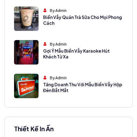
By Admin
Biển Vẫy Quán Trà Sữa Cho Mọi Phong
Cách
By Admin
Gợi Ý Mẫu Biển Vẫy Karaoke Hút
Khách Từ Xa
By Admin
Tăng Doanh Thu Với Mẫu Biển Vẫy Hộp
Đèn Bắt Mắt
Thiết Kế In Ấn