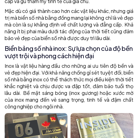
cấp và gu thẩm mỹ tinh tế của gia chủ.
Mặc dù có giá thành cao hơn các vật liệu khác, nhưng giá
trị mà biển số nhà bằng đồng mang lại không chỉ là vẻ đẹp
mà còn là sự khẳng định về chất lượng và đẳng cấp. Khả
năng ít bị phai màu dưới tác động của thời tiết cũng đảm
bảo vẻ đẹp của biển số nhà được duy trì lâu dài.
Biển bảng số nhà inox: Sự lựa chọn của độ bền
vượt trội và phong cách hiện đại
Inox là vật liệu hàng đầu cho những ai ưu tiên độ bền và
vẻ đẹp hiện đại. Với khả năng chống gỉ sét tuyệt đối, biển
số nhà bằng inox có thể thách thức mọi điều kiện thời tiết
khắc nghiệt và chịu được va đập tốt, đảm bảo tuổi thọ
lâu dài. Bề mặt sáng bóng (inox gương) hoặc xước mờ
của inox mang đến vẻ sang trọng, tinh tế và đậm chất
công nghiệp cho ngôi nhà.