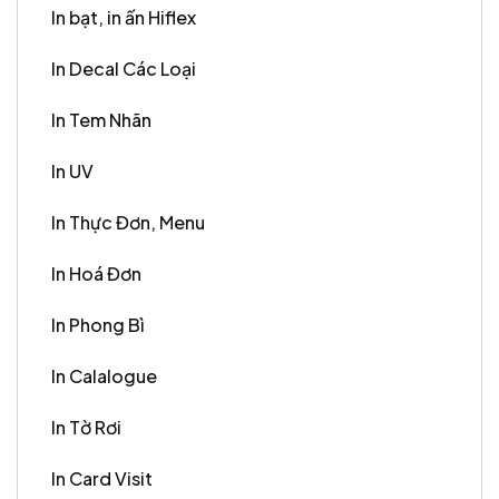
In bạt, in ấn Hiflex
In Decal Các Loại
In Tem Nhãn
In UV
In Thực Đơn, Menu
In Hoá Đơn
In Phong Bì
In Calalogue
In Tờ Rơi
In Card Visit