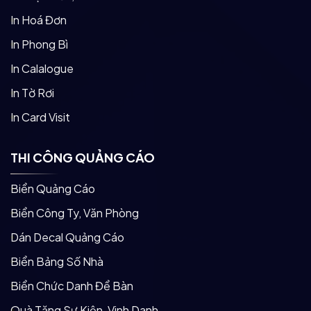
In Hoá Đơn
In Phong Bì
In Calalogue
In Tờ Rơi
In Card Visit
THI CÔNG QUẢNG CÁO
Biển Quảng Cáo
Biển Công Ty, Văn Phòng
Dán Decal Quảng Cáo
Biển Bảng Số Nhà
Biển Chức Danh Để Bàn
Quà Tặng Sự Kiện, Vinh Danh