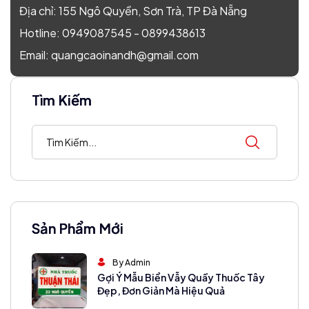
Địa chỉ: 155 Ngô Quyền, Sơn Trà, TP Đà Nẵng
Hotline:
0949087545
-
0899438613
Email:
quangcaoinandh@gmail.com
Tìm Kiếm
Sản Phẩm Mới
By Admin
Gợi Ý Mẫu Biển Vẫy Quầy Thuốc Tây
Đẹp, Đơn Giản Mà Hiệu Quả