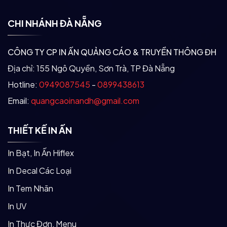
CHI NHÁNH ĐÀ NẴNG
CÔNG TY CP IN ẤN QUẢNG CÁO & TRUYỀN THÔNG ĐH
Địa chỉ: 155 Ngô Quyền, Sơn Trà, TP Đà Nẵng
Hotline:
0949087545
-
0899438613
Email:
quangcaoinandh@gmail.com
THIẾT KẾ IN ẤN
In Bạt, In Ấn Hiflex
In Decal Các Loại
In Tem Nhãn
In UV
In Thực Đơn, Menu