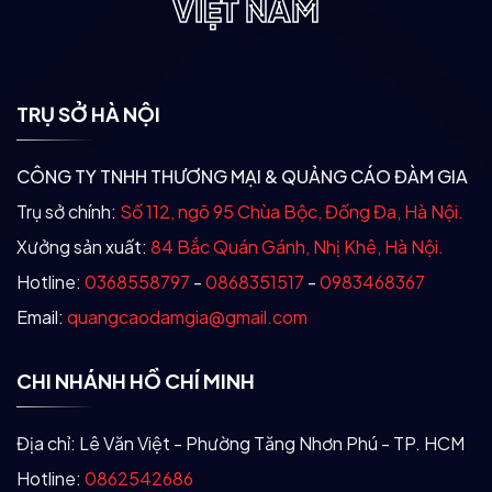
VIỆT NAM
TRỤ SỞ HÀ NỘI
CÔNG TY TNHH THƯƠNG MẠI & QUẢNG CÁO ĐÀM GIA
Trụ sở chính:
Số 112, ngõ 95 Chùa Bộc, Đống Đa, Hà Nội.
Xưởng sản xuất:
84 Bắc Quán Gánh, Nhị Khê, Hà Nội.
Hotline:
0368558797
-
0868351517
-
0983468367
Email:
quangcaodamgia@gmail.com
CHI NHÁNH HỒ CHÍ MINH
Địa chỉ: Lê Văn Việt - Phường Tăng Nhơn Phú - TP. HCM
Hotline:
0862542686