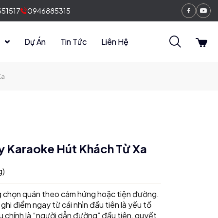
51517
0946885315
Faceboo
You
n
Dự Án
Tin Tức
Liên Hệ
Xa
y Karaoke Hút Khách Từ Xa
g)
g chọn quán theo cảm hứng hoặc tiện đường.
 ghi điểm ngay từ cái nhìn đầu tiên là yếu tố
u chính là “người dẫn đường” đầu tiên, quyết