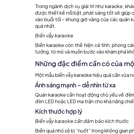
Trong ngành dịch vụ giải trí như karaoke, kh
được thiết kế nổi bật, phát sáng tốt sẽ giúp
vào buổi tối – khung giờ vàng của các quán 
quả nhất.
Biển vẫy karaoke
Biển karaoke còn thể hiện cá tính, phong cá
tưởng, tò mò và muốn bước vào khám phá khô
Những đặc điểm cần có của một
Một mẫu biển vẫy karaoke hiệu quả cần vừa nổ
Ánh sáng mạnh – dễ nhìn từ xa
Quán karaoke cần hoạt động chủ yếu về đêm, v
đèn LED hoặc LED ma trận cho khả năng chiếu 
Kích thước hợp lý
Biển vẫy karaoke cần đảm bảo kích thước
Biển quá nhỏ sẽ bị “nuốt” trong không gian phố