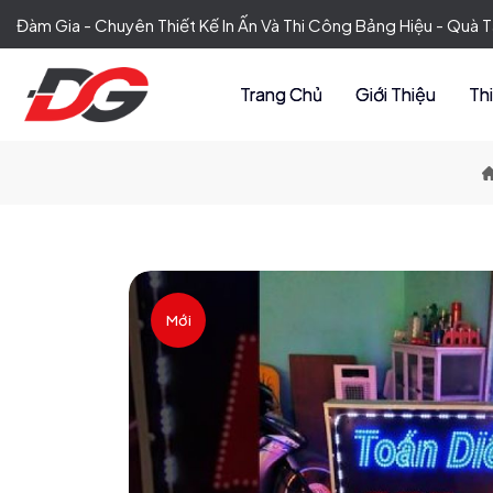
Đàm Gia - Chuyên Thiết Kế In Ấn Và Thi Công Bảng Hiệu - Quà
Trang Chủ
Giới Thiệu
Th
Mới