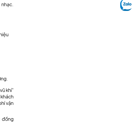
o nhạc.
hiệu
ờng.
vũ khí”
c khách
phí vận
g đồng