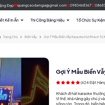
quangcaodamgia@gmail.com
0983468367
08683
 Tặng Đẹp
iết Kế In Ấn
Thi Công Bảng Hiệu
Tổ Chức Sự Kiệ
Trang Chủ
Biển Vẫy
Gợi Ý Mẫu Biển Vẫy Karaoke Hút Khách Từ 
Gợi Ý Mẫu Biển Vẫ
(624 Đặt Hàn
Khách đi hát karaoke thườn
Vì thế, khả năng gây chú ý và
sống còn. Trong đó, biển hiệ