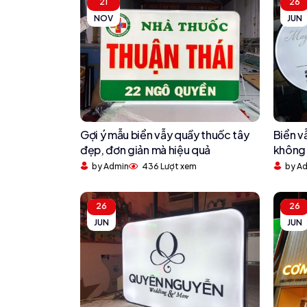
21
26
NOV
JUN
Gợi ý mẫu biển vẫy quầy thuốc tây
Biển v
đẹp, đơn giản mà hiệu quả
không 
by Admin
436 Lượt xem
by A
26
26
JUN
JUN