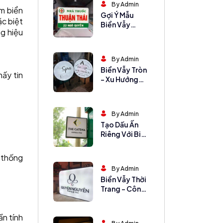
By Admin
ấm biển
Gợi Ý Mẫu
ặc biệt
Biển Vẫy
ng hiệu
Quầy Thuốc
Tây Đẹp, Đơn
Giản Mà Hiệu
By Admin
Quả
Biển Vẫy Tròn
hấy tin
– Xu Hướng
Thiết Kế
Không Bao
Giờ Lỗi Mốt
By Admin
Tạo Dấu Ấn
Riêng Với Biển
Vẫy Vuông Ấn
Tượng
ệ thống
By Admin
Biển Vẫy Thời
Trang – Công
Cụ Hút Khách
Không Thể
ần tính
Thiếu