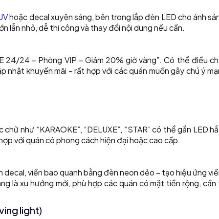
 UV
hoặc decal xuyên sáng, bên trong lắp đèn LED cho ánh sá
ớn lẫn nhỏ, dễ thi công và thay đổi nội dung nếu cần.
 24/24 – Phòng VIP – Giảm 20% giờ vàng”. Có thể điều chỉ
ập nhật khuyến mãi – rất hợp với các quán muốn gây chú ý mạ
ác chữ như “KARAOKE”, “DELUXE”, “STAR” có thể gắn LED hắ
 hợp với quán có phong cách hiện đại hoặc cao cấp.
án decal, viền bao quanh bằng đèn neon dẻo – tạo hiệu ứng vi
ng là xu hướng mới, phù hợp các quán có mặt tiền rộng, cần
ing light)