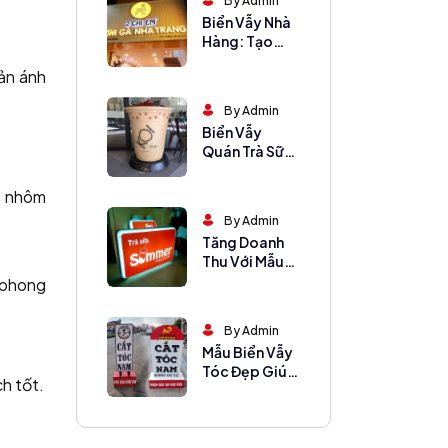
By Admin
Biển Vẫy Nhà
Hàng: Tạo
Nhận Diện Ấn
hản ánh
Tượng, Hút
Khách
By Admin
Biển Vẫy
Quán Trà Sữa
Cho Mọi
Phong Cách
g, nhôm
By Admin
Tăng Doanh
Thu Với Mẫu
Biển Vẫy Hộp
 phong
Đèn Bắt Mắt
By Admin
Mẫu Biển Vẫy
Tóc Đẹp Giúp
h tốt.
Salon Hút
Khách Hiệu
Quả