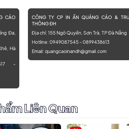
NG CÁO
CÔNG TY CP IN ẤN QUẢNG CÁO & TR
THÔNG ĐH
ống Đa,
Địa chỉ: 155 Ngô Quyền, Sơn Trà, TP Đà Nẵng
Hotline:
0949087545
-
0899438613
Khê, Hà
Email:
quangcaoinandh@gmail.com
17
-
hẩm Liên Quan