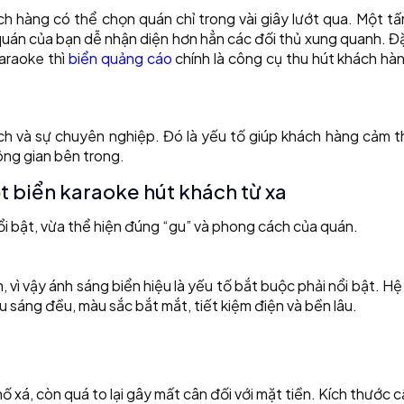
ách hàng có thể chọn quán chỉ trong vài giây lướt qua. Một t
 quán của bạn dễ nhận diện hơn hẳn các đối thủ xung quanh. Đ
karaoke thì
biển quảng cáo
chính là công cụ thu hút khách hà
ch và sự chuyên nghiệp. Đó là yếu tố giúp khách hàng cảm t
ng gian bên trong.
 biển karaoke hút khách từ xa
i bật, vừa thể hiện đúng “gu” và phong cách của quán.
ì vậy ánh sáng biển hiệu là yếu tố bắt buộc phải nổi bật. H
sáng đều, màu sắc bắt mắt, tiết kiệm điện và bền lâu.
 xá, còn quá to lại gây mất cân đối với mặt tiền. Kích thước c