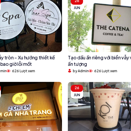
26
JUN
ẫy tròn – Xu hướng thiết kế
Tạo dấu ấn riêng với biển vẫy
bao giờ lỗi mốt
ấn tượng
dmin
626 Lượt xem
by Admin
626 Lượt xem
26
JUN