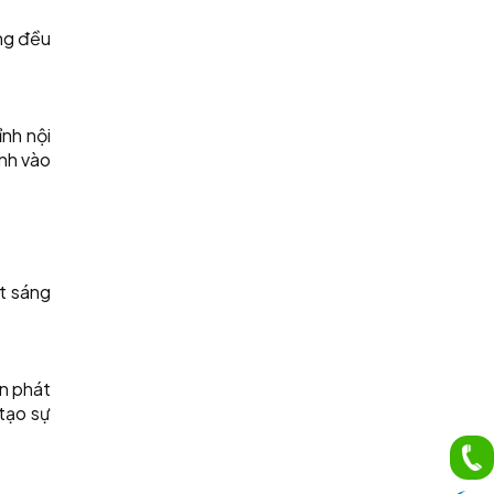
ng đều
nh nội
nh vào
t sáng
ền phát
 tạo sự