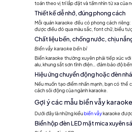
toán theo vị trí lắp đặt và tầm nhìn từ xa của 
Thiết kế dễ nhớ, đúng phong cách
Mỗi quán karaoke đều có phong cách riêng: h
được điều đó qua màu sắc, font chữ, biểu tư
Chất liệu bền, chống nước, chịu nắn
Biển vẫy karaoke bền bỉ
Biển karaoke thường xuyên phải tiếp xúc với 
alu, khung sắt sơn tĩnh điện… đảm bảo độ bền
Hiệu ứng chuyển động hoặc đèn nh
Nếu muốn tạo điểm nhấn mạnh, bạn có thể c
cách sôi động của ngành karaoke.
Gợi ý các mẫu biển vẫy karaoke
Dưới đây là những kiểu
biển vẫy
karaoke được 
Biển hộp đèn LED mặt mica xuyên s