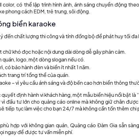
 color, có thể lập trình hình ảnh, ánh sáng chuyển động the
ke phong cách EDM, trẻ trung, sôi động.
 công biển karaoke
 đến chất lượng thi công và tính đồng bộ để phát huy tối đa 
ont chữ khó đọc hoặc nội dung dài dòng dễ gây phản cảm.
n quán, logo, một dòng slogan nếu có.
ì, có bảo hành đèn và biển ít nhất 1 năm.
ch trang trí tổng thể của quán.
raoke – vì yêu cầu ánh sáng và độ bền cao hơn biển thông thư
 quyết định hành vi khách hàng, một mẫu biển hiệu nổi bật là “
y vì đầu tư lớn cho quảng cáo online mà không giữ chân đượ
 sẽ tiếp tục làm việc cho bạn 24/7 mà không cần tốn thêm chi 
 phù hợp với không gian quán, Quảng cáo Đàm Gia sẵn sàn
Gọi ngay để được tư vấn miễn phí.