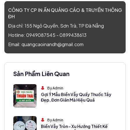
CÔNG TY CP IN ẤN QUẢNG CÁO & TRUYỀN THÔNG
ĐH
Địa chỉ: 155 Ngô Quyền, Sơn Trà, TP Đà Nẵng
Hotline:
0949087545
-
0899438613
Email:
quangcaoinandh@gmail.com
Sản Phẩm Liên Quan
By Admin
Gợi Ý Mẫu Biển Vẫy Quầy Thuốc Tây
Đẹp, Đơn Giản Mà Hiệu Quả
By Admin
Biển Vẫy Tròn – Xu Hướng Thiết Kế