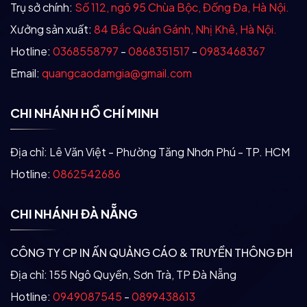
Trụ sở chính:
Số 112, ngõ 95 Chùa Bộc, Đống Đa, Hà Nội.
Xưởng sản xuất:
84 Bắc Quán Gánh, Nhị Khê, Hà Nội.
Hotline:
0368558797
-
0868351517
-
0983468367
Email:
quangcaodamgia@gmail.com
CHI NHÁNH HỒ CHÍ MINH
Địa chỉ: Lê Văn Việt - Phường Tăng Nhơn Phú - TP. HCM
Hotline:
0862542686
CHI NHÁNH ĐÀ NẴNG
CÔNG TY CP IN ẤN QUẢNG CÁO & TRUYỀN THÔNG ĐH
Địa chỉ: 155 Ngô Quyền, Sơn Trà, TP Đà Nẵng
Hotline:
0949087545
-
0899438613