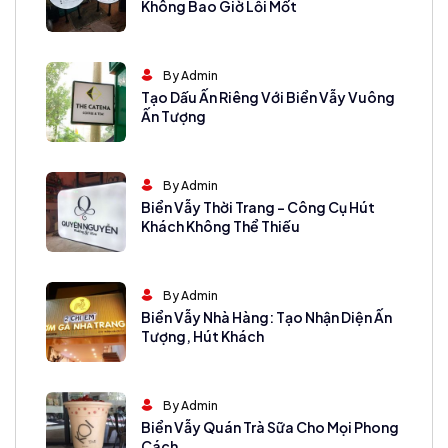
Không Bao Giờ Lỗi Mốt
By Admin
Tạo Dấu Ấn Riêng Với Biển Vẫy Vuông
Ấn Tượng
By Admin
Biển Vẫy Thời Trang – Công Cụ Hút
Khách Không Thể Thiếu
By Admin
Biển Vẫy Nhà Hàng: Tạo Nhận Diện Ấn
Tượng, Hút Khách
By Admin
Biển Vẫy Quán Trà Sữa Cho Mọi Phong
Cách