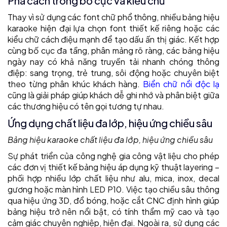
Phá cách trong bố cục và kiểu chữ
Thay vì sử dụng các font chữ phổ thông, nhiều bảng hiệu
karaoke hiện đại lựa chọn font thiết kế riêng hoặc các
kiểu chữ cách điệu mạnh để tạo dấu ấn thị giác. Kết hợp
cùng bố cục đa tầng, phân mảng rõ ràng, các bảng hiệu
ngày nay có khả năng truyền tải nhanh chóng thông
điệp: sang trọng, trẻ trung, sôi động hoặc chuyên biệt
theo từng phân khúc khách hàng.
Biển chữ nổi độc lạ
cũng là giải pháp giúp khách dễ ghi nhớ và phân biệt giữa
các thương hiệu có tên gọi tương tự nhau.
Ứng dụng chất liệu đa lớp, hiệu ứng chiều sâu
Bảng hiệu karaoke chất liệu đa lớp, hiệu ứng chiều sâu
Sự phát triển của công nghệ gia công vật liệu cho phép
các đơn vị thiết kế bảng hiệu áp dụng kỹ thuật layering –
phối hợp nhiều lớp chất liệu như alu, mica, inox, decal
gương hoặc màn hình LED P10. Việc tạo chiều sâu thông
qua hiệu ứng 3D, đổ bóng, hoặc cắt CNC định hình giúp
bảng hiệu trở nên nổi bật, có tính thẩm mỹ cao và tạo
cảm giác chuyên nghiệp, hiện đại. Ngoài ra, sử dụng các