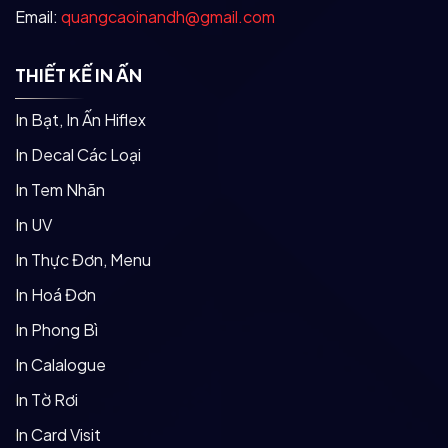
Email:
quangcaoinandh@gmail.com
THIẾT KẾ IN ẤN
In Bạt, In Ấn Hiflex
In Decal Các Loại
In Tem Nhãn
In UV
In Thực Đơn, Menu
In Hoá Đơn
In Phong Bì
In Calalogue
In Tờ Rơi
In Card Visit