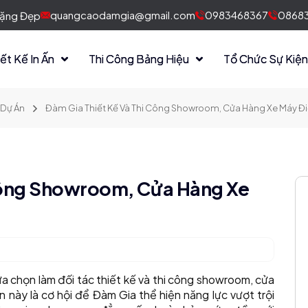
quangcaodamgia@gmail.com
0983468367
08683
 Tặng Đẹp
iết Kế In Ấn
Thi Công Bảng Hiệu
Tổ Chức Sự Kiệ
Dự Án
Đàm Gia Thiết Kế Và Thi Công Showroom, Cửa Hàng Xe Máy Điệ
 Công Showroom, Cửa Hàng Xe
ựa chọn làm đối tác thiết kế và thi công showroom, cửa
 này là cơ hội để Đàm Gia thể hiện năng lực vượt trội