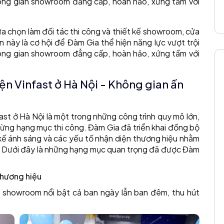
hông gian showroom đẳng cấp, hoàn hảo, xứng tầm với
ựa chọn làm đối tác thi công và thiết kế showroom, cửa
 này là cơ hội để Đàm Gia thể hiện năng lực vượt trội
hông gian showroom đẳng cấp, hoàn hảo, xứng tầm với
n Vinfast ở Hà Nội - Không gian ấn
t ở Hà Nội là một trong những công trình quy mô lớn,
 từng hạng mục thi công. Đàm Gia đã triển khai đồng bộ
t kế ánh sáng và các yếu tố nhận diện thương hiệu nhằm
 Dưới đây là những hạng mục quan trọng đã được Đàm
thương hiệu
p showroom nổi bật cả ban ngày lẫn ban đêm, thu hút