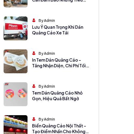
Chí Nào
By Admin
Lưu Ý Quan Trọng Khi Dán
Quảng Cáo Xe Tải
By Admin
In Tem Dán Quảng Cáo –
Tăng Nhận Diện, Chi Phí Tối
Ưu
By Admin
Tem Dán Quảng Cáo Nhỏ
Gọn, Hiệu Quả Bất Ngờ
By Admin
Biển Quảng Cáo Nội Thất –
Tạo Điểm Nhấn Cho Không