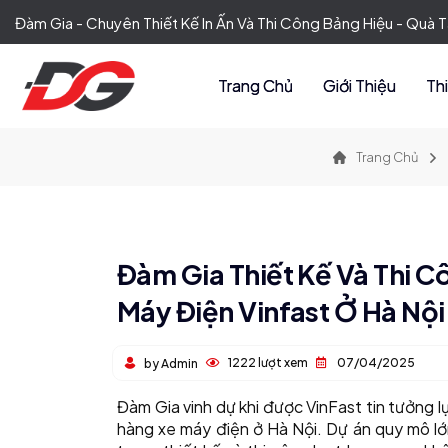
Đàm Gia - Chuyên Thiết Kế In Ấn Và Thi Công Bảng Hiệu - Quà
Trang Chủ
Giới Thiệu
Th
Trang Chủ
Đàm Gia Thiết Kế Và Thi
Máy Điện Vinfast Ở Hà Nội
1222 lượt xem
07/04/2025
by Admin
Đàm Gia vinh dự khi được VinFast tin tưởng l
hàng xe máy điện ở Hà Nội. Dự án quy mô lớn