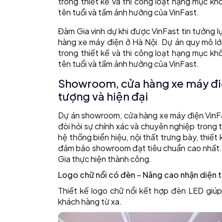
trong thiết kế và thi công loạt hạng mục k
tên tuổi và tầm ảnh hưởng của VinFast.
Đàm Gia vinh dự khi được VinFast tin tưởng l
hàng xe máy điện ở Hà Nội. Dự án quy mô lớn
trong thiết kế và thi công loạt hạng mục k
tên tuổi và tầm ảnh hưởng của VinFast.
Showroom, cửa hàng xe máy điệ
tượng và hiện đại
Dự án showroom, cửa hàng xe máy điện VinFas
đòi hỏi sự chính xác và chuyên nghiệp trong
hệ thống biển hiệu, nội thất trưng bày, thiế
đảm bảo showroom đạt tiêu chuẩn cao nhất.
Gia thực hiện thành công.
Logo chữ nổi có đèn – Nâng cao nhận diện 
Thiết kế logo chữ nổi kết hợp đèn LED giú
khách hàng từ xa.