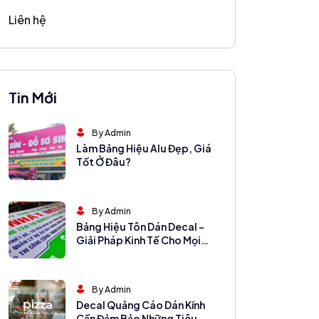
Liên hệ
Tin Mới
By Admin
Làm Bảng Hiệu Alu Đẹp, Giá
Tốt Ở Đâu?
By Admin
Bảng Hiệu Tôn Dán Decal –
Giải Pháp Kinh Tế Cho Mọi
Cửa Hàng
By Admin
Decal Quảng Cáo Dán Kính
Cần Đảm Bảo Những Tiêu