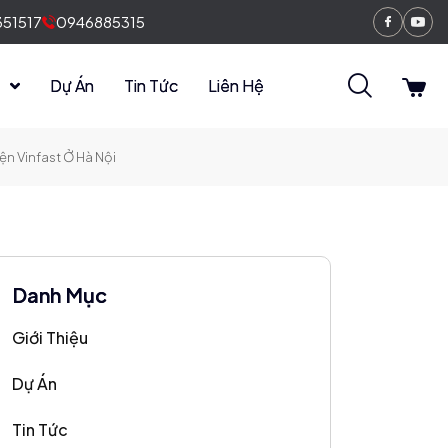
51517
0946885315
Faceboo
You
n
Dự Án
Tin Tức
Liên Hệ
n Vinfast Ở Hà Nội
Danh Mục
Giới Thiệu
Dự Án
Tin Tức